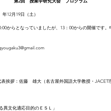
第2回　授業学研究大会　プログラム
2）年12月19日（土）
は10:00からとなっていましたが、13：00からの開催です
gyougaku3@gmail.com
代表挨拶：佐藤　雄大（名古屋外国語大学教授・JACET
る異文化適応目的のＥＳＬ」