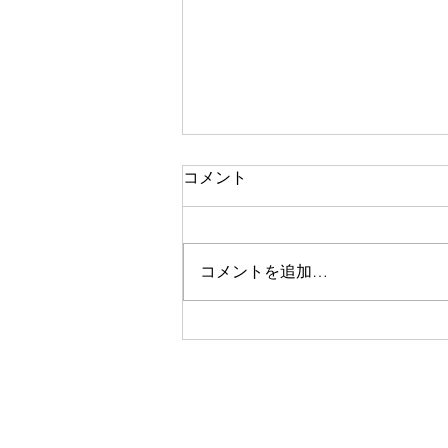
『JACET授業学ジャーナ
コメント
ル』 第６号 刊行
『JACET授業学ジャーナル』第６
号を刊行いたしました。研究論文
コメントを追加…
２本，実践報告２本を掲載してお
ります。 第７号については，秋
に投稿開始予定です。