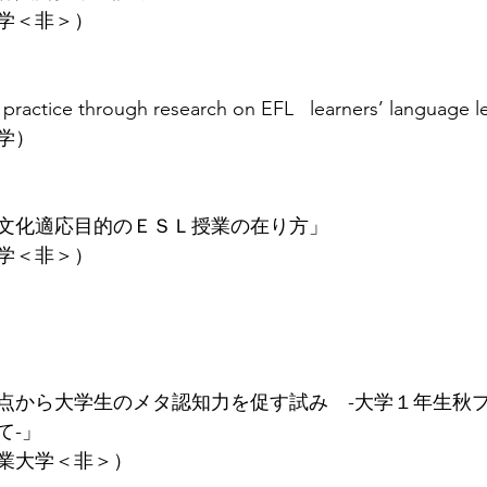
学＜非＞）
practice through research on EFL   learners’ language le
学）
文化適応目的のＥＳＬ授業の在り方」
学＜非＞）
点から大学生のメタ認知力を促す試み　-大学１年生秋
て-」
業大学＜非＞）