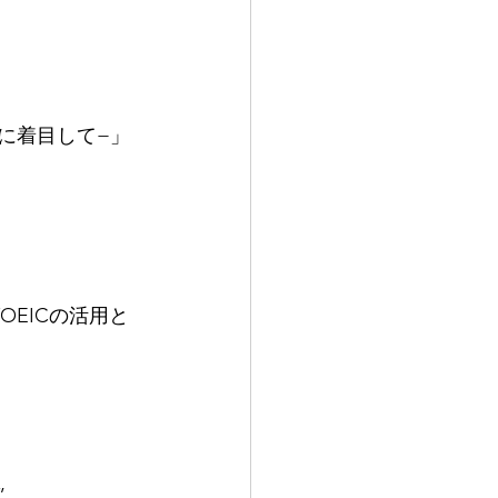
に着目して−」
EICの活用と
”