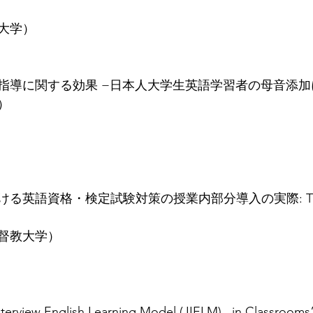
大学）
指導に関する効果 −日本人大学生英語学習者の母音添加
）
る英語資格・検定試験対策の授業内部分導入の実際: TO
督教大学）
nterview English Learning Model (JIELM)   in Classrooms