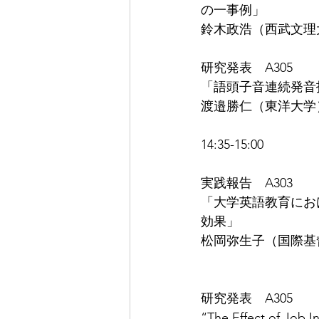
の一事例」
鈴木政浩（西武文理
研究発表　A305
「語頭子音連続発音
渡邉勝仁（東洋大学
14:35-15:00
実践報告　A303
「大学英語教育におけ
効果」
松岡弥生子（国際基
研究発表　A305
“The Effect of Job I