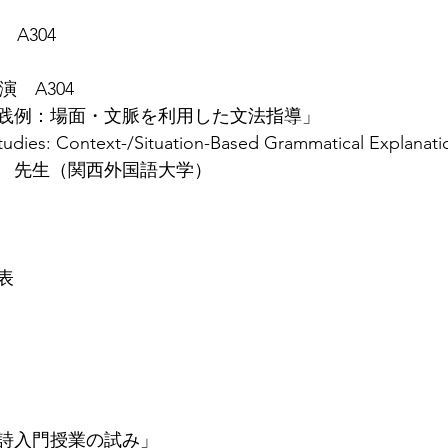
式　A304
講演　A304
践例：場面・文脈を利用した文法指導」
Studies: Context-/Situation-Based Grammatical Explanati
　先生（関西外国語大学）
発表
詩入門授業の試み」